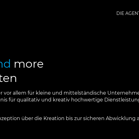
DIE AGEN
nd
more
sten
er vor allem für kleine und mittelständische Unterneh
is für qualitativ und kreativ hochwertige Dienstleist
eption über die Kreation bis zur sicheren Abwicklung a