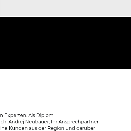
ZWECKVERBAND KOMMUNALER
WASSERVERSORGUNG UND
ABWASSERBEHANDLUNG LUDWIGSLUST
Logoentwicklung (2023)
n Experten. Als Diplom
ich, Andrej Neubauer, Ihr Ansprechpartner.
eine Kunden aus der Region und darüber