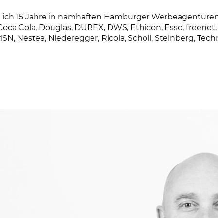
ch 15 Jahre in namhaften Hamburger Werbeagenturen ge
oca Cola, Douglas, DUREX, DWS, Ethicon, Esso, freenet, GE
N, Nestea, Niederegger, Ricola, Scholl, Steinberg, Techn