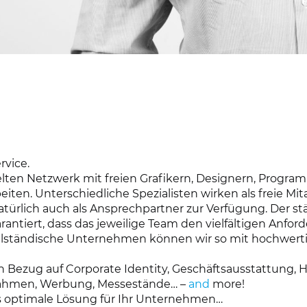
rvice.
elten Netzwerk mit freien Grafikern, Designern, Progra
en. Unterschiedliche Spezialisten wirken als freie Mitar
atürlich auch als Ansprechpartner zur Verfügung. Der st
arantiert, dass das jeweilige Team den vielfältigen Anf
telständische Unternehmen können wir so mit hochwer
n in Bezug auf Corporate Identity, Geschäftsausstattun
ahmen, Werbung, Messestände… –
and
more!
ls optimale Lösung für Ihr Unternehmen…