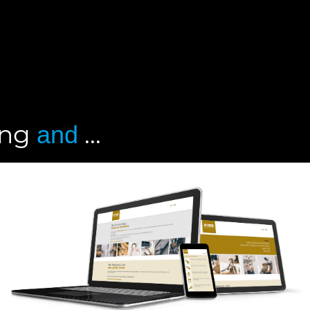
ung
...
and