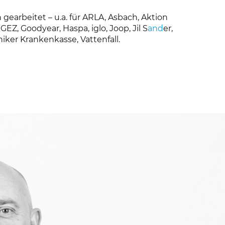
arbeitet – u.a. für ARLA, Asbach, Aktion
Z, Goodyear, Haspa, iglo, Joop, Jil S
and
er,
iker Krankenkasse, Vattenfall.