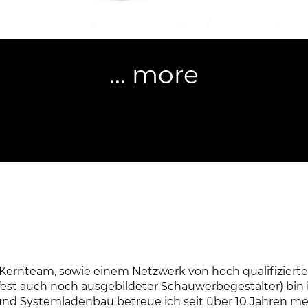
NORDIMMOSERVICE
Umsetzung (2023)
... more
www.nordimmoservice.de
ernteam, sowie einem Netzwerk von hoch qualifizierte
fest auch noch ausgebildeter Schauwerbegestalter) bin 
nd Systemladenbau betreue ich seit über 10 Jahren m